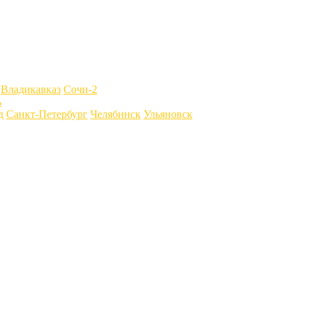
Владикавказ
Сочи-2
ь
д
Санкт-Петербург
Челябинск
Ульяновск