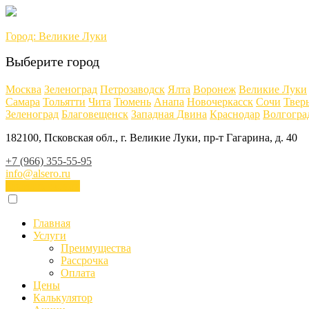
Город:
Великие Луки
Выберите город
Москва
Зеленоград
Петрозаводск
Ялта
Воронеж
Великие Луки
Самара
Тольятти
Чита
Тюмень
Анапа
Новочеркасск
Сочи
Твер
Зеленоград
Благовещенск
Западная Двина
Краснодар
Волгогра
182100, Псковская обл., г. Великие Луки, пр-т Гагарина, д. 40
+7 (966) 355-55-95
info@alsero.ru
Заказать звонок
Главная
Услуги
Преимущества
Рассрочка
Оплата
Цены
Калькулятор