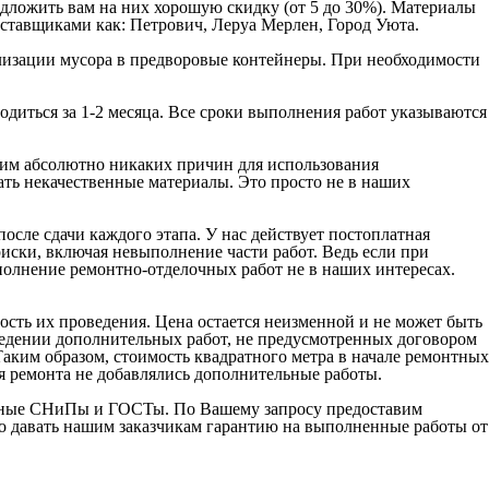
едложить вам на них хорошую скидку (от 5 до 30%). Материалы
оставщиками как: Петрович, Леруа Мерлен, Город Уюта.
илизации мусора в предворовые контейнеры. При необходимости
водиться за 1-2 месяца. Все сроки выполнения работ указываются
дим абсолютно никаких причин для использования
ать некачественные материалы. Это просто не в наших
осле сдачи каждого этапа. У нас действует постоплатная
иски, включая невыполнение части работ. Ведь если при
полнение ремонтно-отделочных работ не в наших интересах.
ость их проведения. Цена остается неизменной и не может быть
оведении дополнительных работ, не предусмотренных договором
Таким образом, стоимость квадратного метра в начале ремонтных
ия ремонта не добавлялись дополнительные работы.
льные СНиПы и ГОСТы. По Вашему запросу предоставим
 давать нашим заказчикам гарантию на выполненные работы от