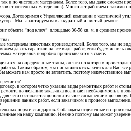
 так и по чистовым материалам. Более того, мы даже сможем пр
иков строительных материалов). Много лет работаем с такими п
 мусора. Договоримся с Управляющей компании о частничной ут
мусора. Мы гарантируем вам аккуратный и чистый ремонт.
онт объекта “под ключ”, площадью 30-58 кв. м. в среднем произ
ства?
ые материалы известных производителей. Более того, мы не ви
ожем давать гарантию на все виды работ, если будем использов
зуемых материалов подробно прописываются в смете.
делится на определенные этапы, оплата по которым происходит п
работы. Таким образом, мы попытались исключить для Вас все р
Вы можете нам просто не заплатить, поэтому некачественное вы
я ремонта?
оговор, в котором четко указаны виды ремонтных работ и стоим
я ремонта по желанию заказчика возникает необходимость в пр
 для чего составляется дополнительное соглашение к договору. 
завершении данных работ, если заказчиком в процессе выполнен
?
ительных норм и стандартов. Соблюдаем отделочные и строите
мленные на нашу компанию. Именно поэтому мы может уверенно