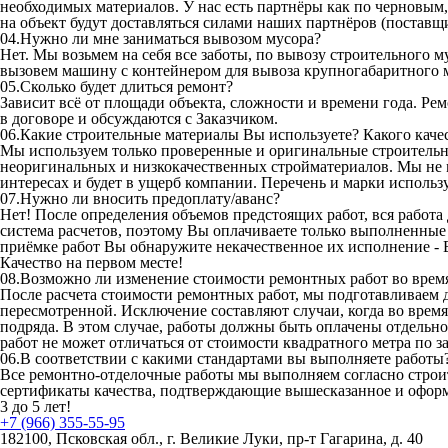
необходимых материалов. У нас есть партнёры как по черновым,
на объект будут доставляться силами наших партнёров (поставщ
04.
Нужно ли мне заниматься вывозом мусора?
Нет. Мы возьмем на себя все заботы, по вывозу строительного
вызовем машину с контейнером для вывоза крупногабаритного 
05.
Сколько будет длиться ремонт?
Зависит всё от площади объекта, сложности и времени года. Рем
в договоре и обсуждаются с Заказчиком.
06.
Какие строительные материалы Вы используете? Какого каче
Мы используем только проверенные и оригинальные строительн
неоригинальных и низкокачественных стройматериалов. Мы не м
интересах и будет в ущерб компании. Перечень и марки исполь
07.
Нужно ли вносить предоплату/аванс?
Нет! После определения объемов предстоящих работ, вся работа 
система расчетов, поэтому Вы оплачиваете только выполненные 
приёмке работ Вы обнаружите некачественное их исполнение - 
Качество на первом месте!
08.
Возможно ли изменение стоимости ремонтных работ во врем
После расчета стоимости ремонтных работ, мы подготавливаем д
пересмотренной. Исключение составляют случаи, когда во врем
подряда. В этом случае, работы должны быть оплачены отдельно,
работ не может отличаться от стоимости квадратного метра по 
06.
В соответствии с какими стандартами вы выполняете работы
Все ремонтно-отделочные работы мы выполняем согласно стро
сертификаты качества, подтверждающие вышесказанное и офор
3 до 5 лет!
+7 (966) 355-55-95
182100, Псковская обл., г. Великие Луки, пр-т Гагарина, д. 40