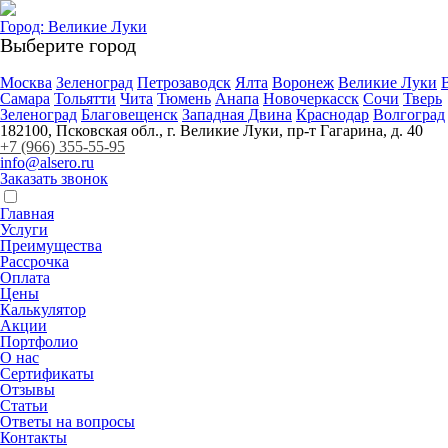
Город:
Великие Луки
Выберите город
Москва
Зеленоград
Петрозаводск
Ялта
Воронеж
Великие Луки
Самара
Тольятти
Чита
Тюмень
Анапа
Новочеркасск
Сочи
Тверь
Зеленоград
Благовещенск
Западная Двина
Краснодар
Волгоград
182100, Псковская обл., г. Великие Луки, пр-т Гагарина, д. 40
+7 (966) 355-55-95
info@alsero.ru
Заказать звонок
Главная
Услуги
Преимущества
Рассрочка
Оплата
Цены
Калькулятор
Акции
Портфолио
О нас
Сертификаты
Отзывы
Статьи
Ответы на вопросы
Контакты