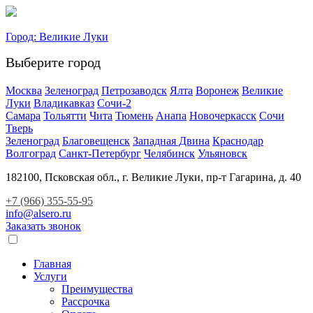
Город:
Великие Луки
Выберите город
Москва
Зеленоград
Петрозаводск
Ялта
Воронеж
Великие
Луки
Владикавказ
Сочи-2
Самара
Тольятти
Чита
Тюмень
Анапа
Новочеркасск
Сочи
Тверь
Зеленоград
Благовещенск
Западная Двина
Краснодар
Волгоград
Санкт-Петербург
Челябинск
Ульяновск
182100, Псковская обл., г. Великие Луки, пр-т Гагарина, д. 40
+7 (966) 355-55-95
info@alsero.ru
Заказать звонок
Главная
Услуги
Преимущества
Рассрочка