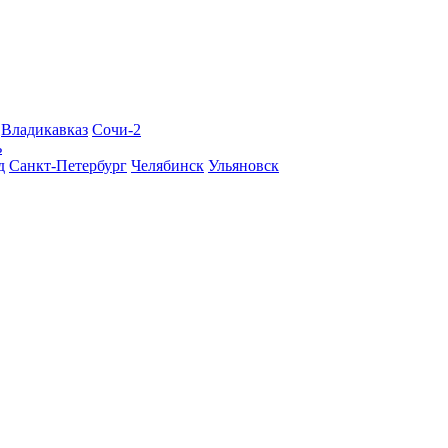
Владикавказ
Сочи-2
ь
д
Санкт-Петербург
Челябинск
Ульяновск