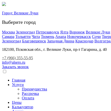
Город:
Великие Луки
Выберите город
Москва
Зеленоград
Петрозаводск
Ялта
Воронеж
Великие Луки
Самара
Тольятти
Чита
Тюмень
Анапа
Новочеркасск
Сочи
Твер
Зеленоград
Благовещенск
Западная Двина
Краснодар
Волгогра
182100, Псковская обл., г. Великие Луки, пр-т Гагарина, д. 40
+7 (966) 355-55-95
info@alsero.ru
Заказать звонок
Главная
Услуги
Преимущества
Рассрочка
Оплата
Цены
Калькулятор