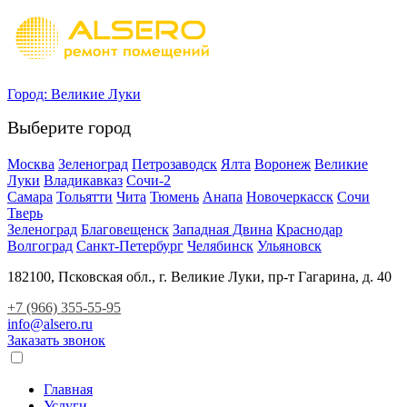
Город:
Великие Луки
Выберите город
Москва
Зеленоград
Петрозаводск
Ялта
Воронеж
Великие
Луки
Владикавказ
Сочи-2
Самара
Тольятти
Чита
Тюмень
Анапа
Новочеркасск
Сочи
Тверь
Зеленоград
Благовещенск
Западная Двина
Краснодар
Волгоград
Санкт-Петербург
Челябинск
Ульяновск
182100, Псковская обл., г. Великие Луки, пр-т Гагарина, д. 40
+7 (966) 355-55-95
info@alsero.ru
Заказать звонок
Главная
Услуги